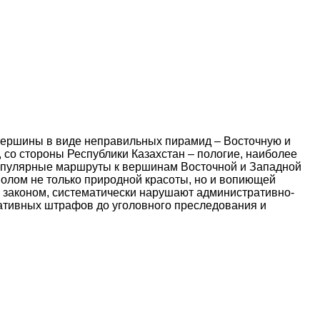
е вершины в виде неправильных пирамид – Восточную и
 со стороны Республики Казахстан – пологие, наиболее
 популярные маршруты к вершинам Восточной и Западной
волом не только природной красоты, но и вопиющей
 законом, систематически нарушают административно-
ративных штрафов до уголовного преследования и