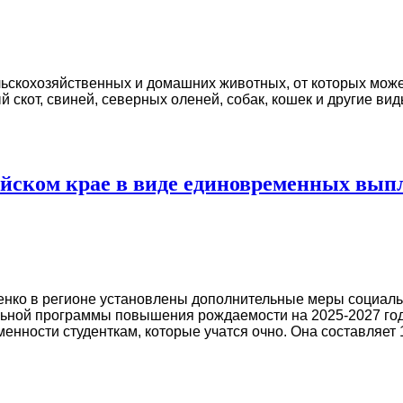
скохозяйственных и домашних животных, от которых может
 скот, свиней, северных оленей, собак, кошек и другие ви
тайском крае в виде единовременных вы
енко в регионе установлены дополнительные меры социаль
льной программы повышения рождаемости на 2025-2027 годы
енности студенткам, которые учатся очно. Она составляет 