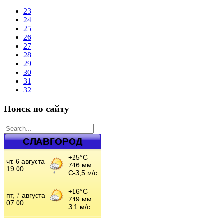
23
24
25
26
27
28
29
30
31
32
Поиск по сайту
СЛАВГОРОД