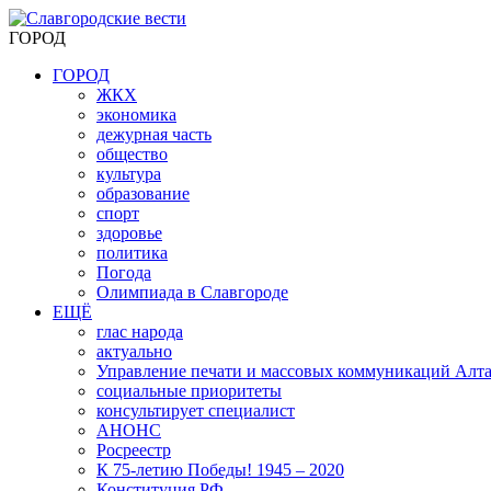
ГОРОД
ГОРОД
ЖКХ
экономика
дежурная часть
общество
культура
образование
спорт
здоровье
политика
Погода
Олимпиада в Славгороде
ЕЩЁ
глас народа
актуально
Управление печати и массовых коммуникаций Алта
социальные приоритеты
консультирует специалист
АНОНС
Росреестр
К 75-летию Победы! 1945 – 2020
Конституция РФ