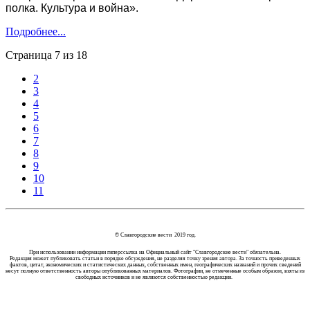
полка. Культура и война».
Подробнее...
Страница 7 из 18
2
3
4
5
6
7
8
9
10
11
© Славгородские вести 2019 год.
При использовании информации гиперссылка на Официальный сайт "Славгородские вести" обязательна.
Редакция может публиковать статьи в порядке обсуждения, не разделяя точку зрения автора. За точность приведенных
фактов, цитат, экономических и статистических данных, собственных имен, географических названий и прочих сведений
несут полную ответственность авторы опубликованных материалов. Фотографии, не отмеченные особым образом, взяты из
свободных источников и не являются собственностью редакции.