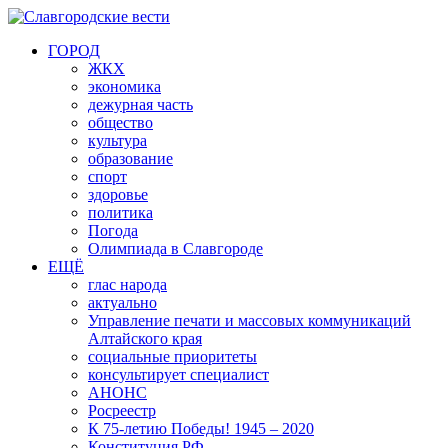
ГОРОД
ЖКХ
экономика
дежурная часть
общество
культура
образование
спорт
здоровье
политика
Погода
Олимпиада в Славгороде
ЕЩЁ
глас народа
актуально
Управление печати и массовых коммуникаций
Алтайского края
социальные приоритеты
консультирует специалист
АНОНС
Росреестр
К 75-летию Победы! 1945 – 2020
Конституция РФ