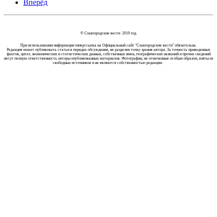
Вперёд
© Славгородские вести 2019 год.
При использовании информации гиперссылка на Официальный сайт "Славгородские вести" обязательна.
Редакция может публиковать статьи в порядке обсуждения, не разделяя точку зрения автора. За точность приведенных
фактов, цитат, экономических и статистических данных, собственных имен, географических названий и прочих сведений
несут полную ответственность авторы опубликованных материалов. Фотографии, не отмеченные особым образом, взяты из
свободных источников и не являются собственностью редакции.