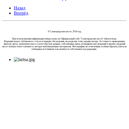
Назад
Вперёд
© Славгородские вести 2019 год.
При использовании информации гиперссылка на Официальный сайт "Славгородские вести" обязательна.
Редакция может публиковать статьи в порядке обсуждения, не разделяя точку зрения автора. За точность приведенных
фактов, цитат, экономических и статистических данных, собственных имен, географических названий и прочих сведений
несут полную ответственность авторы опубликованных материалов. Фотографии, не отмеченные особым образом, взяты из
свободных источников и не являются собственностью редакции.