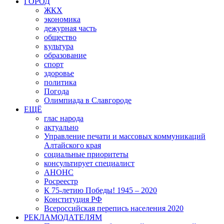
ГОРОД
ЖКХ
экономика
дежурная часть
общество
культура
образование
спорт
здоровье
политика
Погода
Олимпиада в Славгороде
ЕЩЁ
глас народа
актуально
Управление печати и массовых коммуникаций
Алтайского края
социальные приоритеты
консультирует специалист
АНОНС
Росреестр
К 75-летию Победы! 1945 – 2020
Конституция РФ
Всероссийская перепись населения 2020
РЕКЛАМОДАТЕЛЯМ