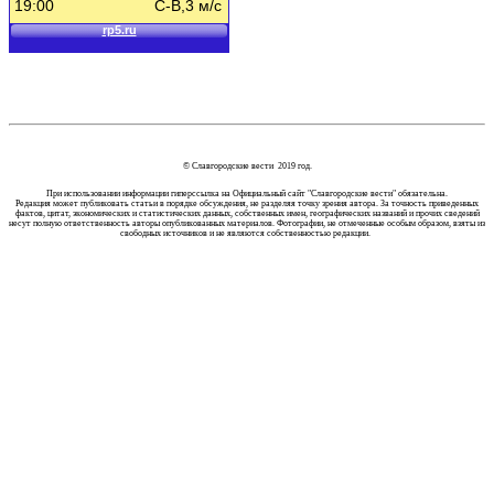
© Славгородские вести 2019 год.
При использовании информации гиперссылка на Официальный сайт "Славгородские вести" обязательна.
Редакция может публиковать статьи в порядке обсуждения, не разделяя точку зрения автора. За точность приведенных
фактов, цитат, экономических и статистических данных, собственных имен, географических названий и прочих сведений
несут полную ответственность авторы опубликованных материалов. Фотографии, не отмеченные особым образом, взяты из
свободных источников и не являются собственностью редакции.