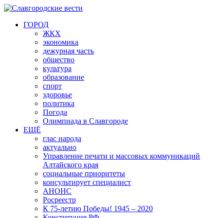
ГОРОД
ЖКХ
экономика
дежурная часть
общество
культура
образование
спорт
здоровье
политика
Погода
Олимпиада в Славгороде
ЕЩЁ
глас народа
актуально
Управление печати и массовых коммуникаций
Алтайского края
социальные приоритеты
консультирует специалист
АНОНС
Росреестр
К 75-летию Победы! 1945 – 2020
Конституция РФ